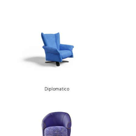
Base girevole
Piede alto
Piede basso
Diplomatico