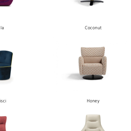
la
Coconut
isci
Honey