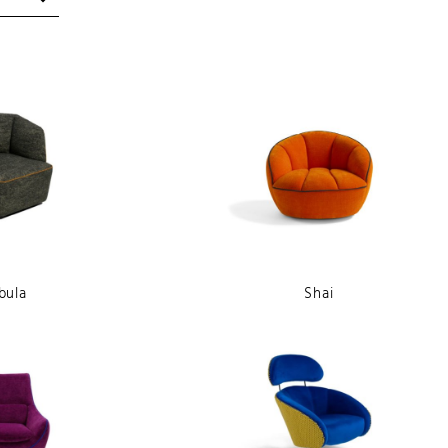
Contemporaneo
Pelle
Eclettico
Tessuto
Glamour
Tessuto sfoderabile
Industrial
Nordico
Vintage
bula
Shai