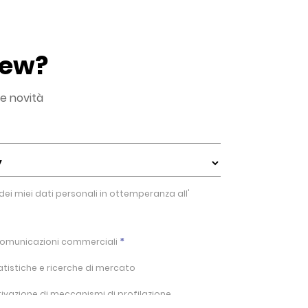
New?
le novità
ei miei dati personali in ottemperanza all'
*
i comunicazioni commerciali
tatistiche e ricerche di mercato
ttivazione di meccanismi di profilazione