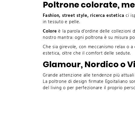
Poltrone colorate, me
Fashion, street style, ricerca estetica
ci is
in tessuto e pelle.
Colore
è la parola d’ordine delle collezioni 
nostro mantra: ogni poltrona è su misura poi
Che sia
girevole
, con
meccanismo relax
o
a
estetica, oltre che il comfort delle sedute.
Glamour, Nordico o Vin
Grande attenzione alle tendenze più attuali
La poltrone di design firmate Egoitaliano sono 
del living o per perfezionare il proprio per