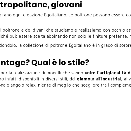
tropolitane, giovani
pirano ogni creazione Egoitaliano. Le poltrone possono essere con
di poltrone e dei divani che studiamo e realizziamo con occhio at
ché può essere scelta abbinando non solo le finiture preferite, ma
 dondolo
, la collezione di poltrone Egoitaliano è in grado di sorp
tage? Qual è lo stile?
 per la realizzazione di modelli che sanno
unire l’artigianalità 
infatti disponibili in diversi stili, dal
glamour
all’
industrial
, al
v
sonale angolo relax, niente di meglio che scegliere tra i compleme