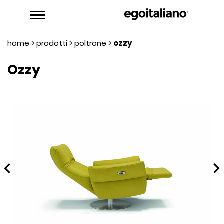
home
>
prodotti
>
poltrone
>
ozzy
Ozzy
hevron_left
chevron_rig