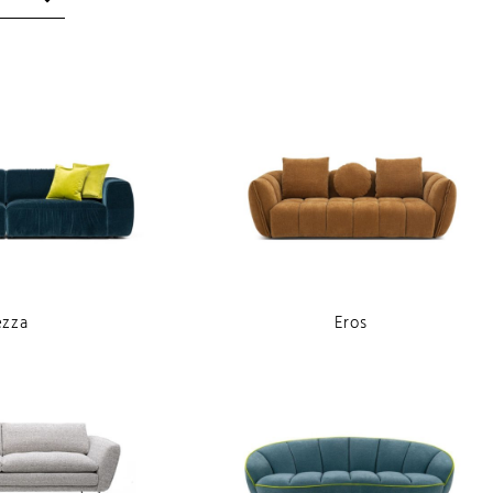
Contemporaneo
A dondolo
Eclettico
Fissi
Glamour
Relax
Industrial
Letto
Nordico
Vintage
ezza
Eros