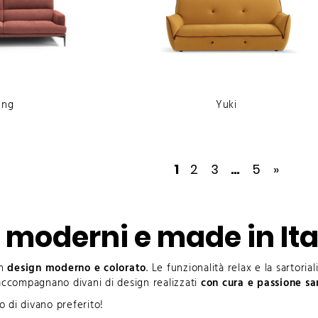
eng
Yuki
1
2
3
…
5
»
, moderni e made in Ita
un
design moderno e colorato
. Le funzionalità relax e la sartoria
ccompagnano divani di design realizzati
con cura e passione sa
lo di divano preferito!