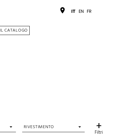
place
IT
EN
FR
 IL CATALOGO
+
RIVESTIMENTO
Filtri
Microfibra