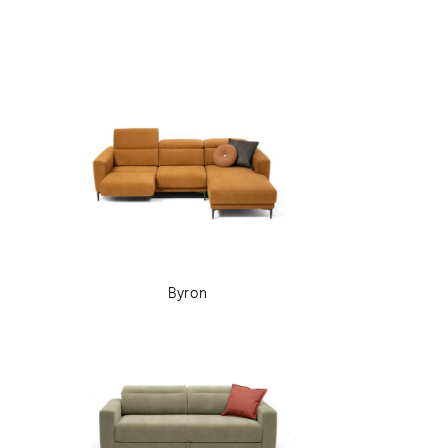
Pelle
Tessuto
Tessuto sfoderabile
Byron