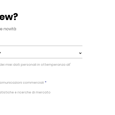
New?
le novità
ei miei dati personali in ottemperanza all'
*
i comunicazioni commerciali
tatistiche e ricerche di mercato
ttivazione di meccanismi di profilazione