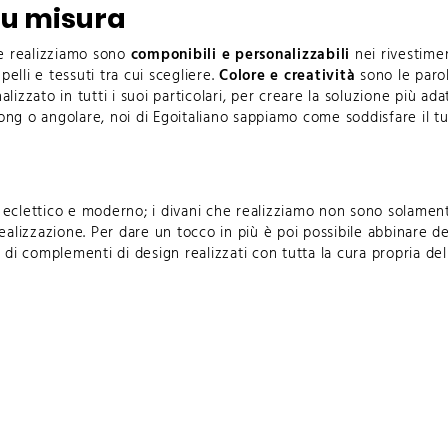
su misura
e realizziamo sono
componibili e personalizzabili
nei rivestimen
elli e tessuti tra cui scegliere.
Colore e creatività
sono le parol
zato in tutti i suoi particolari, per creare la soluzione più adatta
long
o
angolare
, noi di Egoitaliano sappiamo come soddisfare il tu
e eclettico
e moderno; i divani che realizziamo non sono solamente
a realizzazione. Per dare un tocco in più è poi possibile abbinare d
e di
complementi di design
realizzati con tutta la cura propria dell’