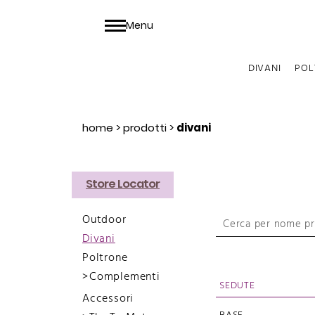
Menu
DIVANI
POL
home
>
prodotti
>
divani
Store Locator
Outdoor
Divani
Poltrone
Complementi
SEDUTE
Accessori
Wallpaper
Chaise Loungue