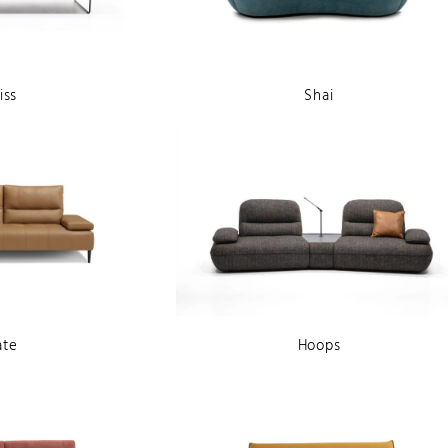
iss
Shai
ate
Hoops