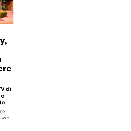
y,
n
ere
V di
 a
le.
amo
 dove