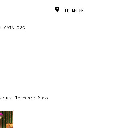
place
IT
EN
FR
 IL CATALOGO
erture
Tendenze
Press