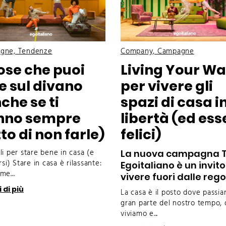
gne, Tendenze
Company, Campagne
ose che puoi
Living Your Wa
e sul divano
per vivere gli
che se ti
spazi di casa i
nno sempre
libertà (ed ess
to di non farle)
felici)
li per stare bene in casa (e
La nuova campagna T
rsi) Stare in casa è rilassante:
Egoitaliano è un invito
me...
vivere fuori dalle rego
 di più
La casa è il posto dove passi
gran parte del nostro tempo,
viviamo e...