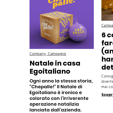
Campa
6 c
far
(an
Company, Campagne
ha
Natale in casa
det
Egoitaliano
Consig
Ogni anno la stessa storia,
diverti
"Chepalle!" Il Natale di
mai co
Egoitaliano è ironico e
Scopri
colorato con l’irriverente
operazione natalizia
lanciata dall’azienda.