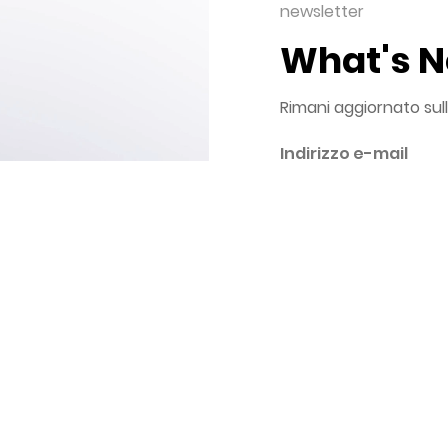
newsletter
What's 
Rimani aggiornato sul
Autorizzo al trattamento d
informativa privacy
con finalità di invio d
con finalità indagini s
con finalità di uso e a