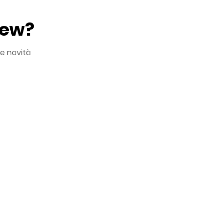
New?
le novità
ei miei dati personali in ottemperanza all'
*
i comunicazioni commerciali
tatistiche e ricerche di mercato
ttivazione di meccanismi di profilazione