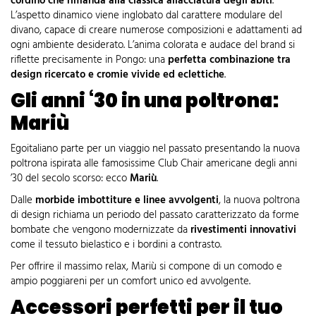
cordino che rimanda alla classica allacciatura degli abiti
.
L’aspetto dinamico viene inglobato dal carattere modulare del
divano, capace di creare numerose composizioni e adattamenti ad
ogni ambiente desiderato. L’anima colorata e audace del brand si
riflette precisamente in Pongo: una
perfetta combinazione tra
design ricercato e cromie vivide ed eclettiche
.
Gli anni ‘30 in una poltrona:
Mariù
Egoitaliano parte per un viaggio nel passato presentando la nuova
poltrona ispirata alle famosissime Club Chair americane degli anni
’30 del secolo scorso: ecco
Mariù
.
Dalle
morbide imbottiture e linee avvolgenti
, la nuova poltrona
di design richiama un periodo del passato caratterizzato da forme
bombate che vengono modernizzate da
rivestimenti innovativi
come il tessuto bielastico e i bordini a contrasto.
Per offrire il massimo relax, Mariù si compone di un comodo e
ampio poggiareni per un comfort unico ed avvolgente.
Accessori perfetti per il tuo