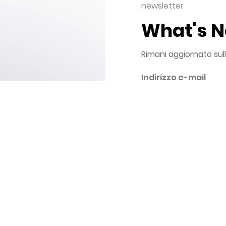
newsletter
What's 
Rimani aggiornato sul
Autorizzo al trattamento d
informativa privacy
con finalità di invio d
con finalità indagini s
con finalità di uso e a