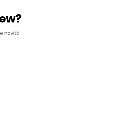
New?
le novità
ei miei dati personali in ottemperanza all'
*
i comunicazioni commerciali
tatistiche e ricerche di mercato
ttivazione di meccanismi di profilazione