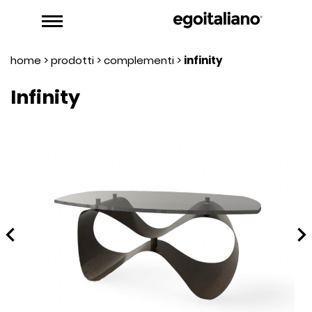
home
>
prodotti
>
complementi
>
infinity
Infinity
hevron_left
chevron_rig