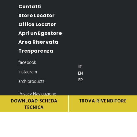
Contatti
Store Locator
Office Locator
Apri un Egostore
Area Riservata
Trasparenza
facebook
IT
instagram
EN
FR
archiproducts
Privacy Navigazione
DOWNLOAD SCHEDA
TROVA RIVENDITORE
Privacy Newsletter
TECNICA
© 2019 Egoitaliano s.r.l. – All rights reserved – Cap. Soc.