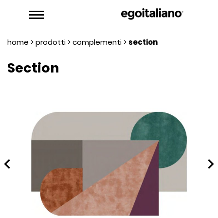
home
>
prodotti
>
complementi
>
section
Section
hevron_left
chevron_rig