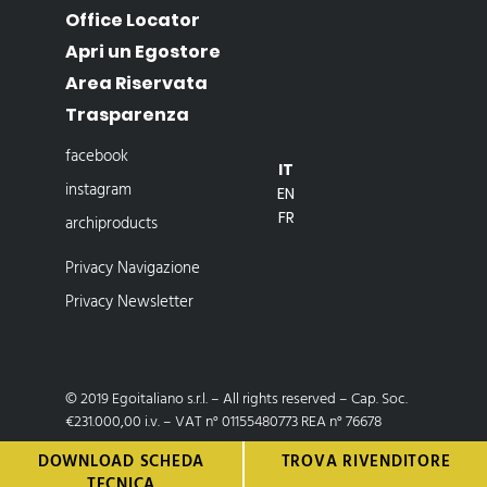
Office Locator
Apri un Egostore
Area Riservata
Trasparenza
facebook
IT
instagram
EN
FR
archiproducts
Privacy Navigazione
Privacy Newsletter
© 2019 Egoitaliano s.r.l. – All rights reserved – Cap. Soc.
€231.000,00 i.v. – VAT n° 01155480773 REA n° 76678
DOWNLOAD SCHEDA
TROVA RIVENDITORE
Developed by egoitaliano
TECNICA