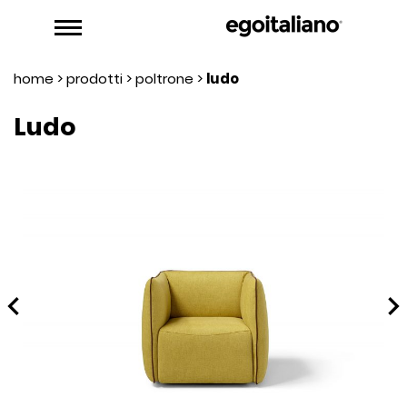
home
>
prodotti
>
poltrone
>
ludo
Ludo
hevron_left
chevron_rig