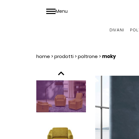
Menu
DIVANI
POL
home
>
prodotti
>
poltrone
>
moky
chevron_left