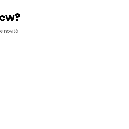
New?
le novità
ei miei dati personali in ottemperanza all'
*
i comunicazioni commerciali
tatistiche e ricerche di mercato
ttivazione di meccanismi di profilazione