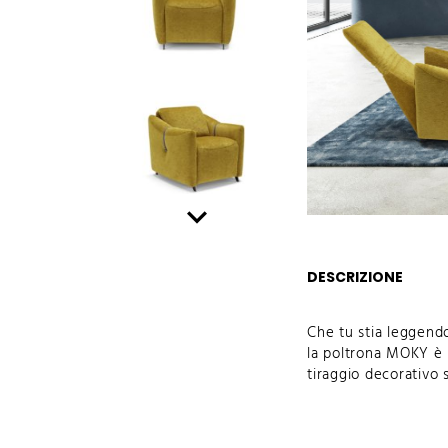
chevron_right
DESCRIZIONE
Che tu stia leggend
la poltrona MOKY è 
tiraggio decorativo 