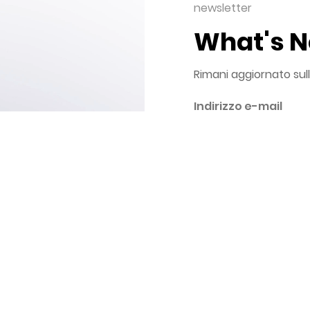
newsletter
What's 
Rimani aggiornato sul
Autorizzo al trattamento d
informativa privacy
con finalità di invio d
con finalità indagini s
con finalità di uso e a