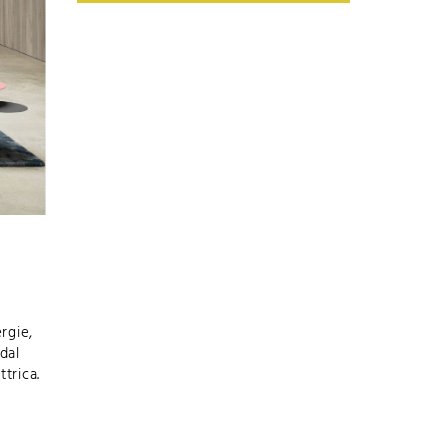
rgie,
dal
trica.