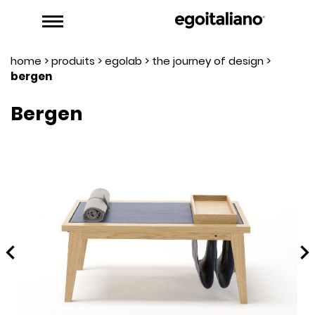
home
>
produits
>
egolab
>
the journey of design
>
bergen
Bergen
hevron_left
chevron_rig