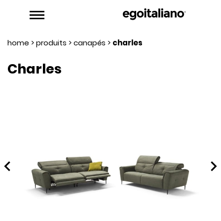
home
>
produits
>
canapés
>
charles
Charles
hevron_left
chevron_rig