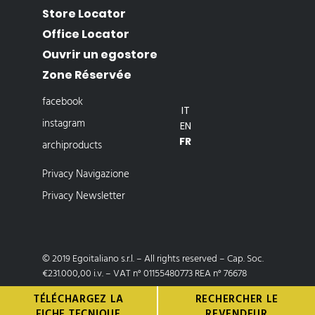
Store Locator
Office Locator
Ouvrir un egostore
Zone Réservée
facebook
IT
instagram
EN
FR
archiproducts
Privacy Navigazione
Privacy Newsletter
© 2019 Egoitaliano s.r.l. – All rights reserved – Cap. Soc.
€231.000,00 i.v. – VAT n° 01155480773 REA n° 76678
TÉLÉCHARGEZ LA
RECHERCHER LE
Developed by egoitaliano
FICHE TECNIQUE
REVENDEUR